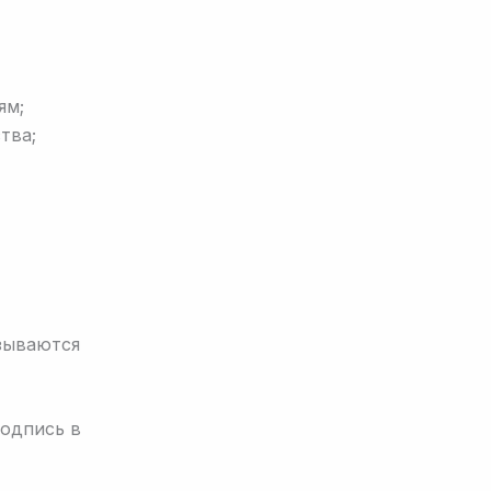
-
ям;
тва;
азываются
Подпись в