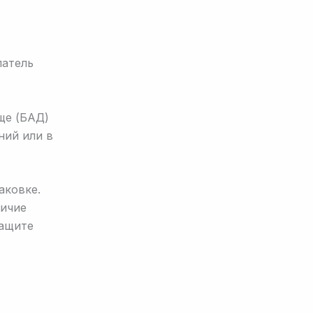
патель
ще (БАД)
ний или в
аковке.
личие
защите