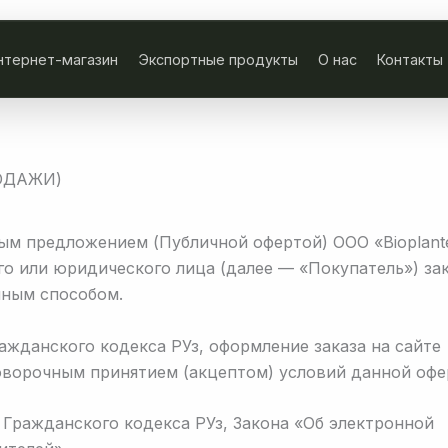
нтернет-магазин
Экспортные продукты
О нас
Контакты
ОДАЖИ)
м предложением (Публичной офертой) OOO «Bioplant
го или юридического лица (далее — «Покупатель») за
нным способом.
ажданского кодекса РУз, оформление заказа на сайте
зоговорочным принятием (акцептом) условий данной офе
Гражданского кодекса РУз, Закона «Об электронной