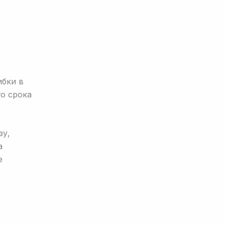
ибки в
го срока
зу,
а
е