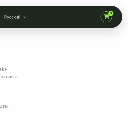
Русский
ek»
ключить
рты.