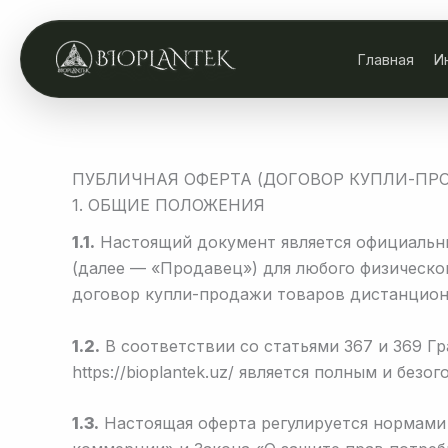
Skip
to
Главная
И
content
ПУБЛИЧНАЯ ОФЕРТА (ДОГОВОР КУПЛИ-ПР
1. ОБЩИЕ ПОЛОЖЕНИЯ
1.1.
Настоящий документ является официальны
(далее — «Продавец») для любого физическо
договор купли-продажи товаров дистанцио
1.2.
В соответствии со статьями 367 и 369 Гр
https://bioplantek.uz/ является полным и бе
1.3.
Настоящая оферта регулируется нормами 