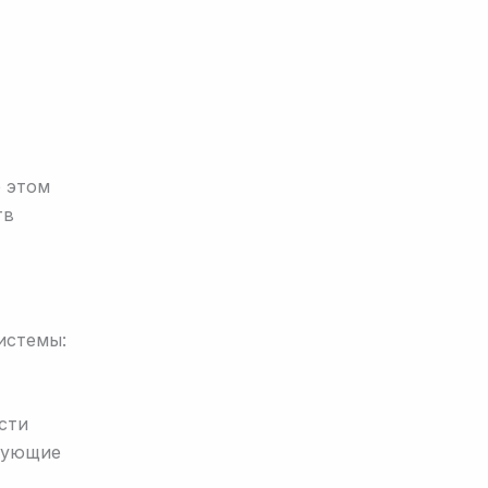
б этом
тв
истемы:
сти
дующие