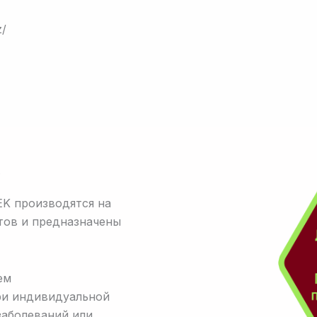
z/
.
K производятся на
тов и предназначены
ем
ри индивидуальной
заболеваний или