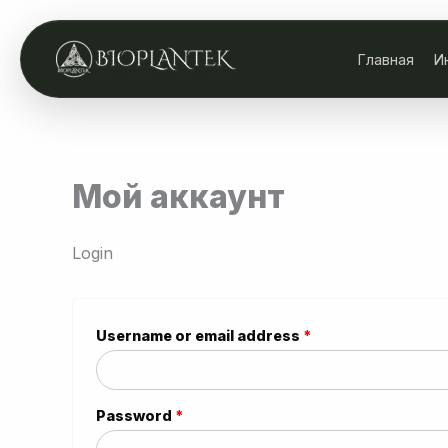
Skip
to
Главная
И
content
Мой аккаунт
Login
Required
Username or email address
*
Required
Password
*