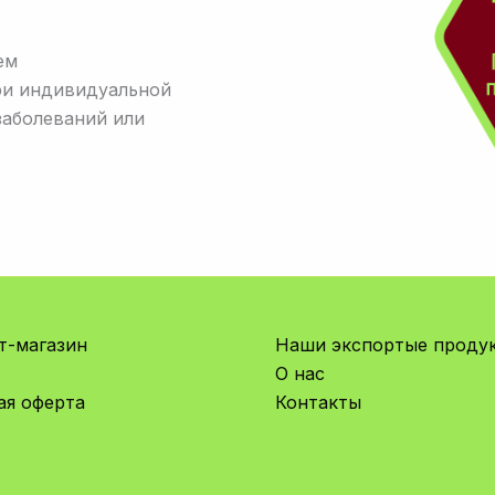
ем
ри индивидуальной
заболеваний или
т-магазин
Наши экспортые проду
О нас
ая оферта
Контакты